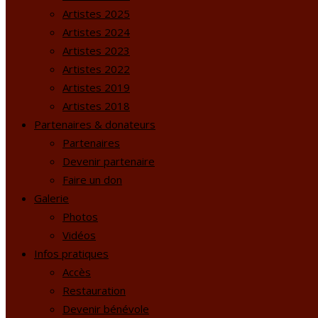
Artistes 2025
Artistes 2024
Artistes 2023
Artistes 2022
Artistes 2019
Artistes 2018
Partenaires & donateurs
Partenaires
Devenir partenaire
Faire un don
Galerie
Photos
Vidéos
Infos pratiques
Accès
Restauration
Devenir bénévole