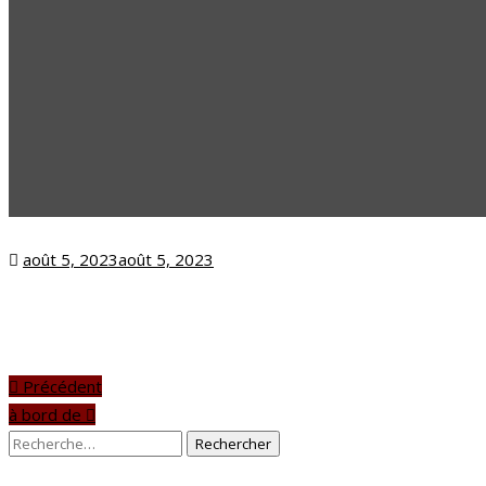
Posted
août 5, 2023
août 5, 2023
on
Précédent
à bord de
Rechercher :