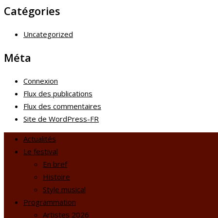
Catégories
Uncategorized
Méta
Connexion
Flux des publications
Flux des commentaires
Site de WordPress-FR
Actualités
Le festival
En bref
Histoire
Style musical
Programmation
Artistes 2026