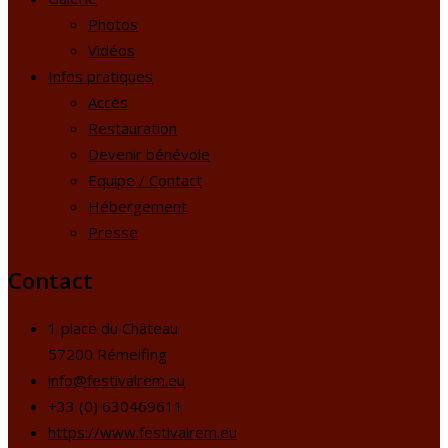
Photos
Vidéos
Infos pratiques
Accès
Restauration
Devenir bénévole
Equipe / Contact
Hébergement
Presse
Contact
1 place du Château
57200 Rémelfing
info@festivalrem.eu
+33 (0) 630469611
https://www.festivalrem.eu