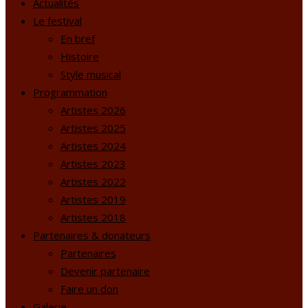
Actualités
Le festival
En bref
Histoire
Style musical
Programmation
Artistes 2026
Artistes 2025
Artistes 2024
Artistes 2023
Artistes 2022
Artistes 2019
Artistes 2018
Partenaires & donateurs
Partenaires
Devenir partenaire
Faire un don
Galerie