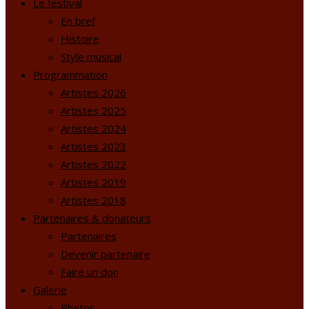
Le festival
En bref
Histoire
Style musical
Programmation
Artistes 2026
Artistes 2025
Artistes 2024
Artistes 2023
Artistes 2022
Artistes 2019
Artistes 2018
Partenaires & donateurs
Partenaires
Devenir partenaire
Faire un don
Galerie
Photos