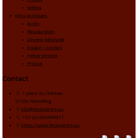
Vidéos
Infos pratiques
Accès
Restauration
Devenir bénévole
Equipe / Contact
Hébergement
Presse
Contact
1 place du Château
57200 Rémelfing
info@festivalrem.eu
+33 (0) 630469611
https://www.festivalrem.eu