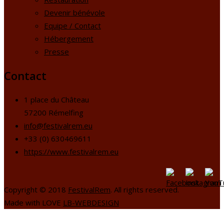
Devenir bénévole
Equipe / Contact
Hébergement
Presse
Contact
1 place du Château
57200 Rémelfing
info@festivalrem.eu
+33 (0) 630469611
https://www.festivalrem.eu
Copyright © 2018
FestivalRem
. All rights reserved.
Made with LOVE
LB-WEBDESIGN