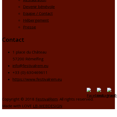
Devenir bénévole
Equipe / Contact
Hébergement
Presse
Contact
1 place du Château
57200 Rémelfing
info@festivalrem.eu
+33 (0) 630469611
https://www.festivalrem.eu
Copyright © 2018
FestivalRem
. All rights reserved.
Made with LOVE
LB-WEBDESIGN