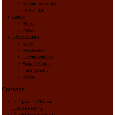
Devenir partenaire
Faire un don
Galerie
Photos
Vidéos
Infos pratiques
Accès
Restauration
Devenir bénévole
Equipe / Contact
Hébergement
Presse
Contact
1 place du Château
57200 Rémelfing
info@festivalrem.eu