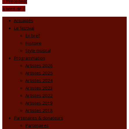
Précédent
à bord de
Actualités
Le festival
En bref
Histoire
Style musical
Programmation
Artistes 2026
Artistes 2025
Artistes 2024
Artistes 2023
Artistes 2022
Artistes 2019
Artistes 2018
Partenaires & donateurs
Partenaires