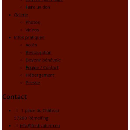
Faire un don
Galerie
Photos
Vidéos
Infos pratiques
Accès
Restauration
Devenir bénévole
Equipe / Contact
Hébergement
Presse
Contact
1 place du Château
57200 Rémelfing
info@festivalrem.eu