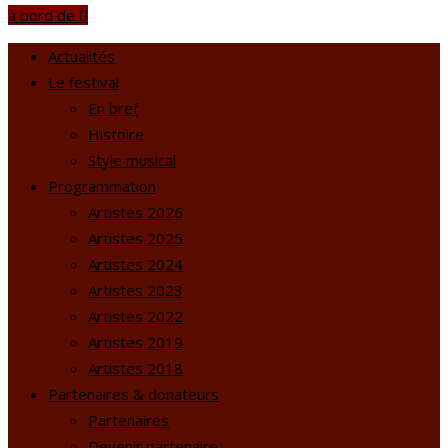
à bord de
Actualités
Le festival
En bref
Histoire
Style musical
Programmation
Artistes 2026
Artistes 2025
Artistes 2024
Artistes 2023
Artistes 2022
Artistes 2019
Artistes 2018
Partenaires & donateurs
Partenaires
Devenir partenaire