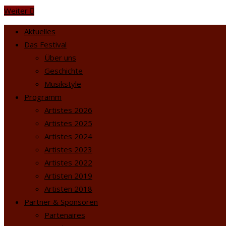
Weiter
Aktuelles
Das Festival
Über uns
Geschichte
Musikstyle
Programm
Artistes 2026
Artistes 2025
Artistes 2024
Artistes 2023
Artistes 2022
Artisten 2019
Artisten 2018
Partner & Sponsoren
Partenaires