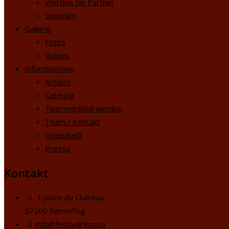
Werden Sie Partner
Spenden
Gallerie
Fotos
Videos
Informationen
Anfahrt
Catering
Teammitglied werden
Team / Kontakt
Unterkunft
Presse
Kontakt
1 place du Château
57200 Rémelfing
info@festivalrem.eu