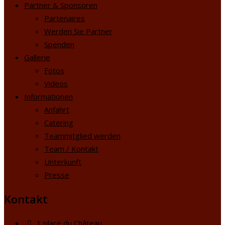
Partner & Sponsoren
Partenaires
Werden Sie Partner
Spenden
Gallerie
Fotos
Videos
Informationen
Anfahrt
Catering
Teammitglied werden
Team / Kontakt
Unterkunft
Presse
Kontakt
1 place du Château