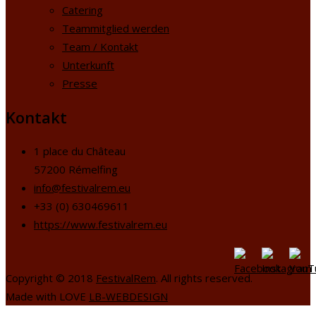
Catering
Teammitglied werden
Team / Kontakt
Unterkunft
Presse
Kontakt
1 place du Château
57200 Rémelfing
info@festivalrem.eu
+33 (0) 630469611
https://www.festivalrem.eu
Copyright © 2018
FestivalRem
. All rights reserved.
Made with LOVE
LB-WEBDESIGN