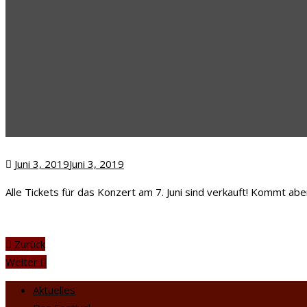
Posted
Juni 3, 2019
Juni 3, 2019
on
Alle Tickets für das Konzert am 7. Juni sind verkauft! Kommt ab
Zurück
Weiter
Aktuelles