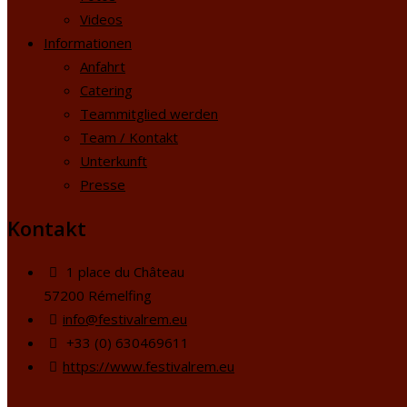
Videos
Informationen
Anfahrt
Catering
Teammitglied werden
Team / Kontakt
Unterkunft
Presse
Kontakt
1 place du Château
57200 Rémelfing
info@festivalrem.eu
+33 (0) 630469611
https://www.festivalrem.eu