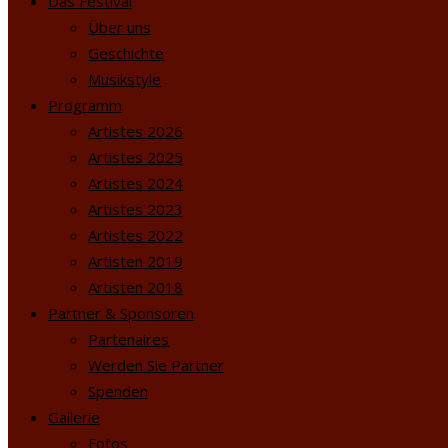
Das Festival
Über uns
Geschichte
Musikstyle
Programm
Artistes 2026
Artistes 2025
Artistes 2024
Artistes 2023
Artistes 2022
Artisten 2019
Artisten 2018
Partner & Sponsoren
Partenaires
Werden Sie Partner
Spenden
Gallerie
Fotos