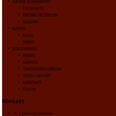
Partner & Sponsoren
Partenaires
Werden Sie Partner
Spenden
Gallerie
Fotos
Videos
Informationen
Anfahrt
Catering
Teammitglied werden
Team / Kontakt
Unterkunft
Presse
Kontakt
1 place du Château