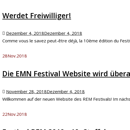
Werdet Freiwilliger!
Posted
Dezember 4, 2018
Dezember 4, 2018
on
Comme vous le savez peut-être déjà, la 10ème édition du Festival
28
Nov.
2018
Die EMN Festival Website wird übera
Posted
November 28, 2018
Dezember 4, 2018
on
Willkommen auf der neuen Website des REM Festivals! Im nächste
22
Nov.
2018