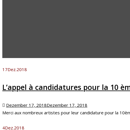
17
Dez.
2018
L’appel à candidatures pour la 10 ème
Posted
Dezember 17, 2018
Dezember 17, 2018
on
Merci aux nombreux artistes pour leur candidature pour la 10ème
4
Dez.
2018