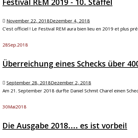
Festival REM 2019 - 10. Staffel
Posted
November 22, 2018
Dezember 4, 2018
on
C'est officiel ! Le Festival REM aura bien lieu en 2019 et plus pré
28
Sep.
2018
Überreichung eines Schecks über 40
Posted
September 28, 2018
Dezember 2, 2018
on
Am 21. September 2018 durfte Daniel Schmit Charel einen Scheck
30
Mai
2018
Die Ausgabe 2018.... es ist vorbei!