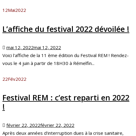
12
Mai
2022
L’affiche du festival 2022 dévoilée !
Posted
mai 12, 2022
mai 12, 2022
on
Voici l'affiche de la 11 ème édition du Festival REM ! Rendez-
vous le 4 juin à partir de 18H30 à Rémelfin...
22
Fév
2022
Festival REM : c’est reparti en 2022
!
Posted
février 22, 2022
février 22, 2022
on
Après deux années d'interruption dues à la crise sanitaire,