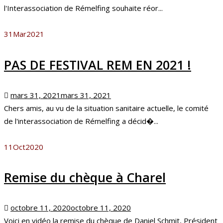
l'Interassociation de Rémelfing souhaite réor...
31
Mar
2021
PAS DE FESTIVAL REM EN 2021 !
Posted
mars 31, 2021
mars 31, 2021
on
Chers amis, au vu de la situation sanitaire actuelle, le comité
de l'interassociation de Rémelfing a décid�...
11
Oct
2020
Remise du chèque à Charel
Posted
octobre 11, 2020
octobre 11, 2020
on
Voici en vidéo la remise du chèque de Daniel Schmit, Président