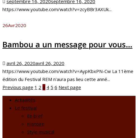
Posted
septembre 16, 2020
septembre 16, 2020
on
https://www.youtube.com/watch?v=zcyBBr3AXUk...
26
Avr
2020
Bambou a un message pour vous…
Posted
avril 26, 2020
avril 26, 2020
on
https://www.youtube.com/watch?v=AypKbxPN-Cw La 11ème
édition du Festival REM n'aura pas lieu cette anné...
Previous page
1
2
3
4
5
6
Next page
Actualités
Le festival
En bref
Histoire
Style musical