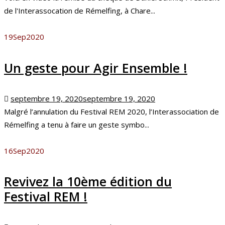
de l'Interassocation de Rémelfing, à Chare...
19
Sep
2020
Un geste pour Agir Ensemble !
Posted
septembre 19, 2020
septembre 19, 2020
on
Malgré l’annulation du Festival REM 2020, l’Interassociation de
Rémelfing a tenu à faire un geste symbo...
16
Sep
2020
Revivez la 10ème édition du
Festival REM !