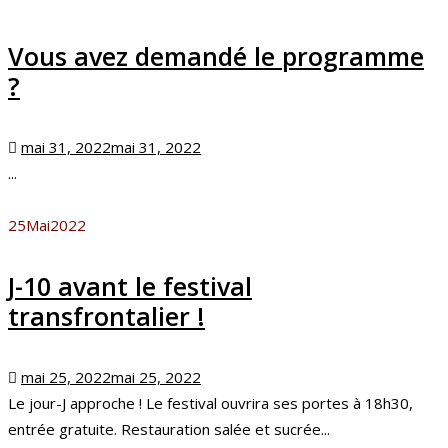
Vous avez demandé le programme
?
Posted
mai 31, 2022
mai 31, 2022
on
...
25
Mai
2022
J-10 avant le festival
transfrontalier !
Posted
mai 25, 2022
mai 25, 2022
on
Le jour-J approche ! Le festival ouvrira ses portes à 18h30,
entrée gratuite. Restauration salée et sucrée...