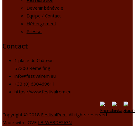
Devenir bénévole
Equipe / Contact
Hébergement
Presse
Contact
1 place du Château
57200 Rémelfing
info@festivalrem.eu
+33 (0) 630469611
https://www.festivalrem.eu
Copyright © 2018
FestivalRem
. All rights reserved.
Made with LOVE
LB-WEBDESIGN