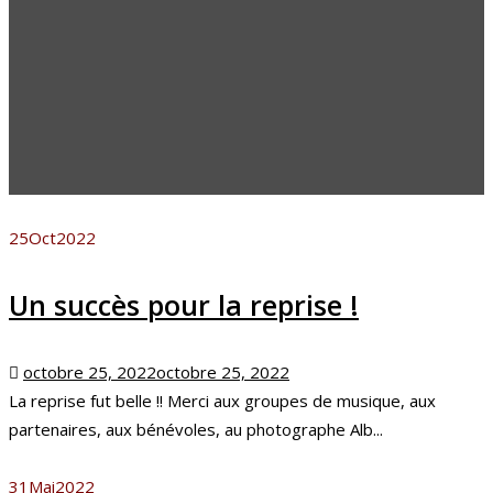
25
Oct
2022
Un succès pour la reprise !
Posted
octobre 25, 2022
octobre 25, 2022
on
La reprise fut belle !! Merci aux groupes de musique, aux
partenaires, aux bénévoles, au photographe Alb...
31
Mai
2022