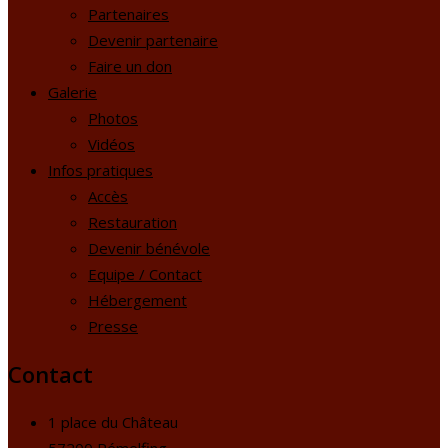
Partenaires
Devenir partenaire
Faire un don
Galerie
Photos
Vidéos
Infos pratiques
Accès
Restauration
Devenir bénévole
Equipe / Contact
Hébergement
Presse
Contact
1 place du Château
57200 Rémelfing